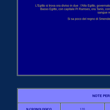
L'Egitto si trova ora diviso in due : l'Alto Egitto, gover
Basso Egitto, con capitale Pi Ramses, ora Tanis, c
sangue re
Si sa poco del regno di Smendes 
NOTE PER
N.CRONOLOGICO
120