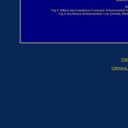
Museum 
M
Fig.3: Rilievo dal Complesso Funerario di Amenemhat II
Fig.4: Architrave di Amenemhat I con Divinità; Me
TOR
TORNA AL