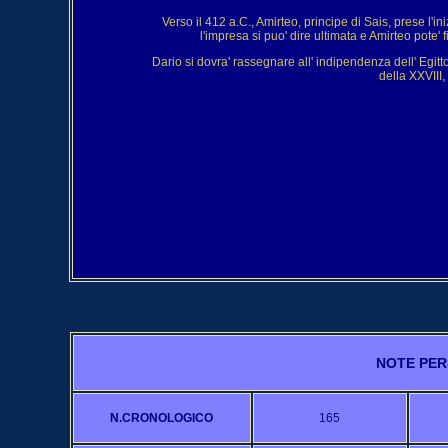
Verso il 412 a.C., Amirteo, principe di Sais, prese l'in
l'impresa si puo' dire ultimata e Amirteo pote
Dario si dovra' rassegnare all' indipendenza dell' Egit
della XXVIII,
NOTE PER
N.CRONOLOGICO
165