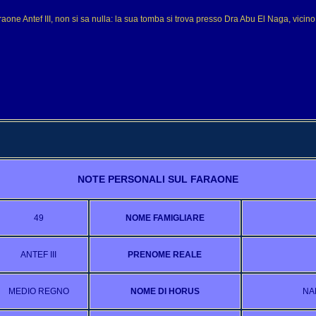
aone Antef III, non si sa nulla: la sua tomba si trova presso Dra Abu El Naga, vicin
NOTE PERSONALI SUL FARAONE
49
NOME FAMIGLIARE
ANTEF III
PRENOME REALE
MEDIO REGNO
NOME DI HORUS
NA