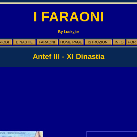
I FARAONI
By Luckyjor
Antef III
- XI Dinastia