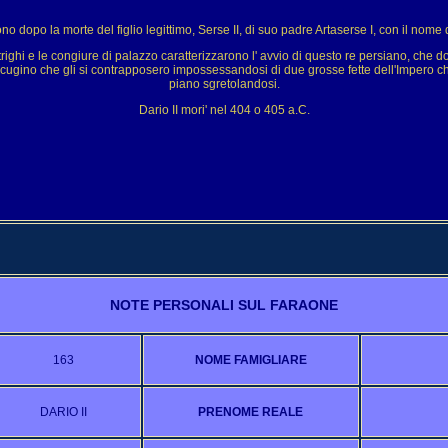
rono dopo la morte del figlio legittimo, Serse II, di suo padre Artaserse I, con il nome d
trighi e le congiure di palazzo caratterizzarono l' avvio di questo re persiano, che dov
n cugino che gli si contrapposero impossessandosi di due grosse fette dell'Impero c
piano sgretolandosi.
Dario II mori' nel 404 o 405 a.C.
NOTE PERSONALI SUL FARAONE
163
NOME FAMIGLIARE
DARIO II
PRENOME REALE