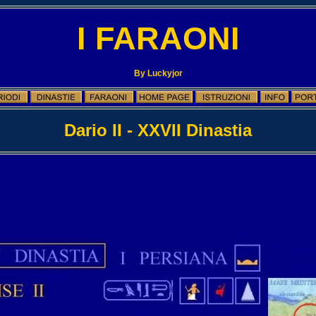
I FARAONI
By Luckyjor
Dario II - XXVII Dinastia