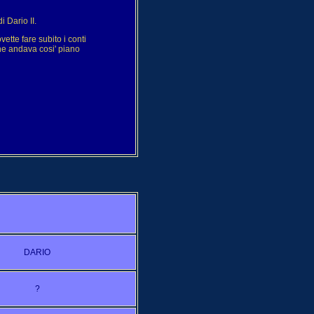
i Dario II.
ette fare subito i conti
he andava cosi' piano
DARIO
?