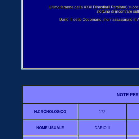
Ultimo faraone della XXXI Dinastia(II Persiana) success
sfortuna di incontrare su
Dario III detto Codomano, mori' assassinato in
NOTE PER
N.CRONOLOGICO
172
NOME USUALE
DARIO III