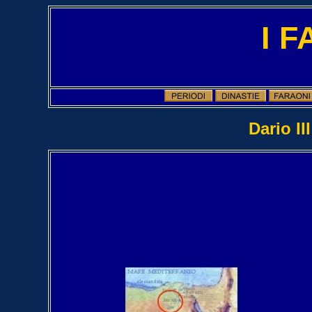
I 
Dario II