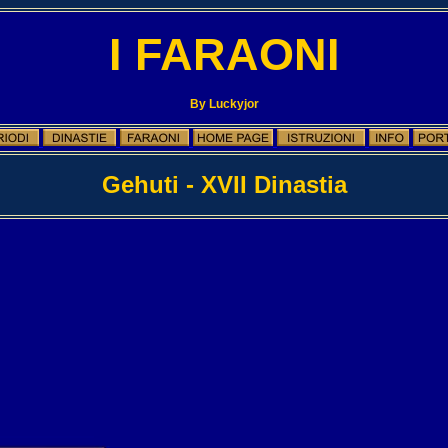
I FARAONI
By Luckyjor
Gehuti - XVII Dinastia