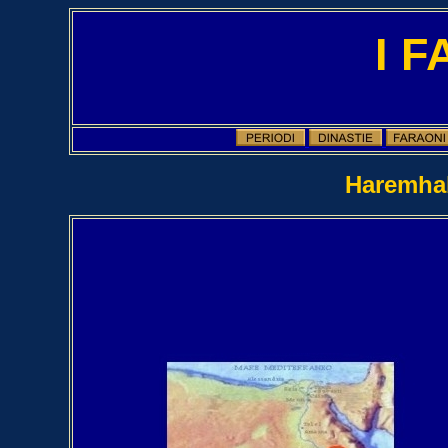
I 
Haremhab