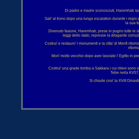
Di padre e madre sconosciuti, Haremhab spos
Sali' al trono dopo una lunga escalation durante i regni p
la sua 
Divenuto faaone, Haremhab, prese in pugno tutte le situ
leggi dello stato, represse la dilagante corruzi
Costrui' e restauro' i monumenti e la citta' di Menfi ritorno
riform
Mori' molto vecchio dopo aver lasciato l' Egitto in pe
Costrui' una grade tomba a Sakkara i cui rilievi sono 
Tebe nella KV57, 
Si chiude cosi' la XVIII Dinasti