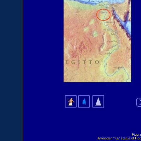
  Figur
A wooden "Ka" statue of Hor-