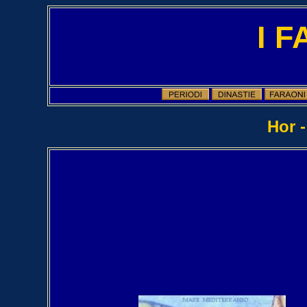
I 
Hor -