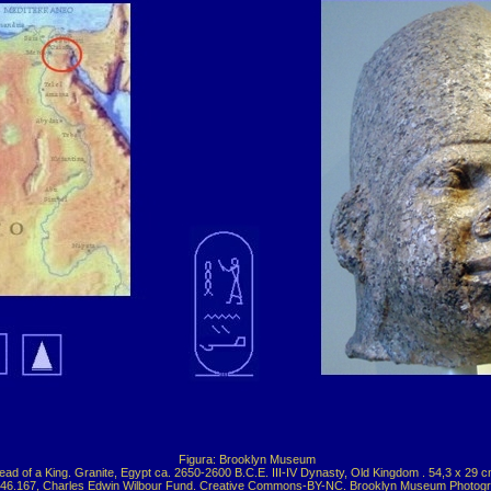
 Figura: Brooklyn Museum

ead of a King. Granite, Egypt ca. 2650-2600 B.C.E. III-IV Dynasty, Old Kingdom . 54,3 x 29 cm
. 46.167, Charles Edwin Wilbour Fund. Creative Commons-BY-NC. Brooklyn Museum Photogra