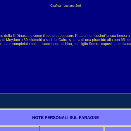
Grafica : Luciano Jori
timo della III Dinastia e come il suo predecessore Khaba, non costrui' la sua tomba 
i di Meydum a 80 kilometri a sud del Cairo; si tratta di una piramide alta ben 65 metr
rotta e completata poi dal successore di Hou, suo figlio Snefru, capostipte della n
NOTE PERSONALI SUL FARAONE