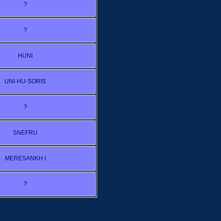
?
?
HUNI
UNI-HU-SORIS
?
SNEFRU
MERESANKH I
?