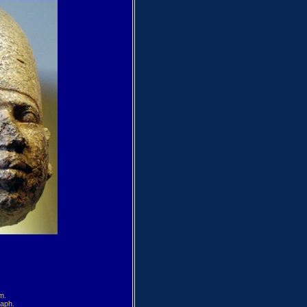
.

ph.
