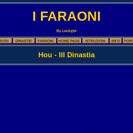
I FARAONI
By Luckyjor
Hou - III Dinastia