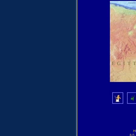
H
a.n