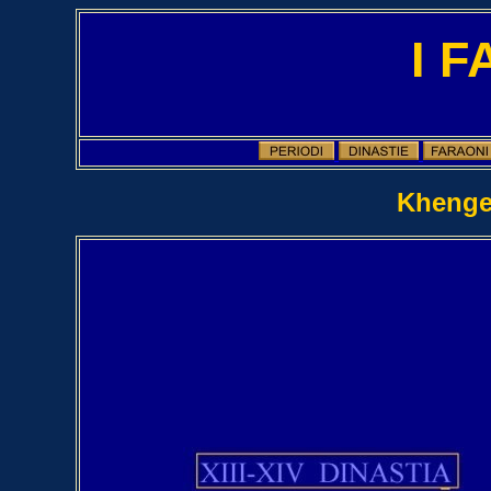
I 
Khenger