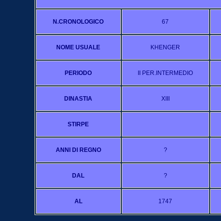
N.CRONOLOGICO
67
NOME USUALE
KHENGER
PERIODO
II PER.INTERMEDIO
DINASTIA
XIII
STIRPE
ANNI DI REGNO
?
DAL
?
AL
1747