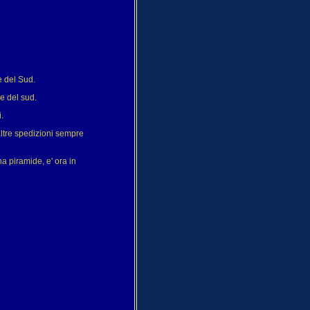
e del Sud.
re del sud.
.
 altre spedizioni sempre
 piramide, e' ora in