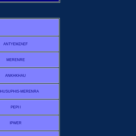
ANTYEMZAEF
MERENRE
ANKHKHAU
HUSUPHIS-MERENRA
PEPI I
IPWER