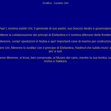
Grafica : Luciano Jori
 Pepi I, nomina subito Uni, il generale di suo padre, suo braccio destro e governator
tiene la collaborazione dei principi di Elefantina e li nomina difensori delle frontie
Merenre, compi' spedizioni in Nubia e apri' importanti cave di marmo per costruzioni
ere Uni, Merenre lo sostitui' con il principe di Elefantina, Harkhuf che subito inizio'
piu' a sud.
ne Merenre, si trova, ben conservata, al Museo del cairo, mentre la sua tomba, una
rovina a Sakkara.