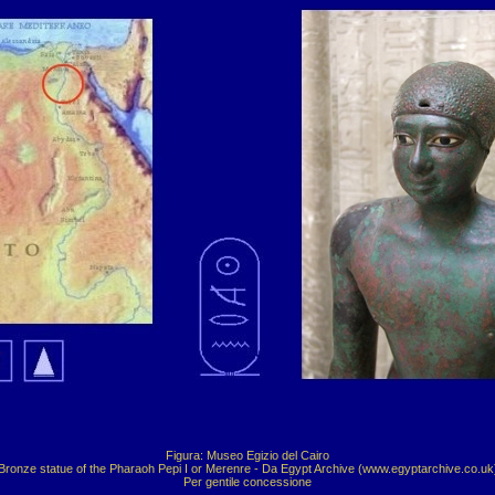
Figura: Museo Egizio del Cairo

Bronze statue of the Pharaoh Pepi I or Merenre - Da Egypt Archive (www.egyptarchive.co.uk)
Per gentile concessione
