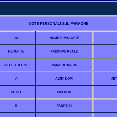
NOTE PERSONALI SUL FARAONE
36
NOME FAMIGLIARE
MERENRE
PRENOME REALE
ANTICO REGNO
NOME DI HORUS
VI
ALTRI NOMI
MET
MENFI
FIGLIO DI
5
PADRE DI