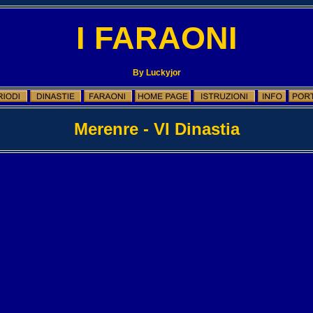
I FARAONI
By Luckyjor
Merenre - VI Dinastia