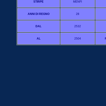
STIRPE
MENFI
ANNI DI REGNO
28
DAL
2532
AL
2504