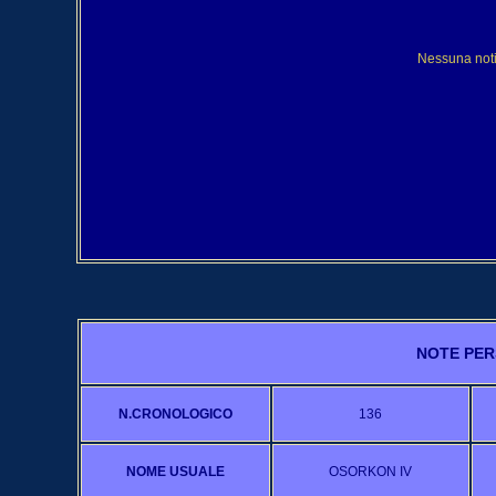
Nessuna noti
NOTE PER
N.CRONOLOGICO
136
NOME USUALE
OSORKON IV