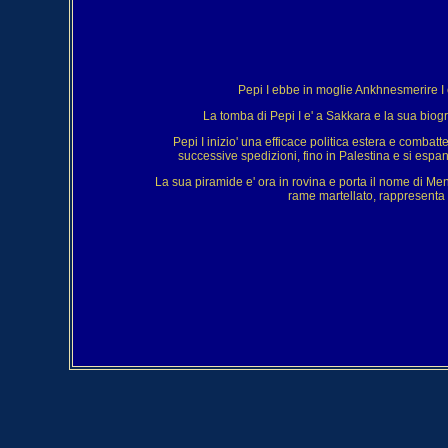
Pepi I ebbe in moglie Ankhnesmerire I e 
La tomba di Pepi I e' a Sakkara e la sua biogr
Pepi I inizio' una efficace politica estera e combatte
successive spedizioni, fino in Palestina e si espa
La sua piramide e' ora in rovina e porta il nome di Menn
rame martellato, rappresenta l