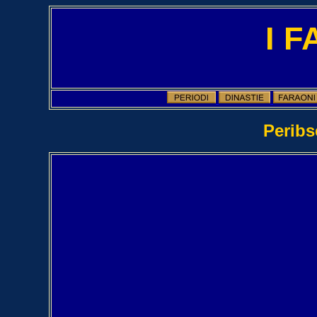
I 
Peribse