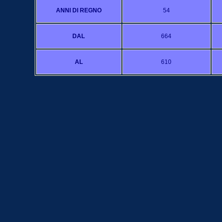
ANNI DI REGNO
54
DAL
664
AL
610