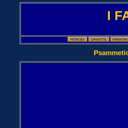
I 
Psammetico