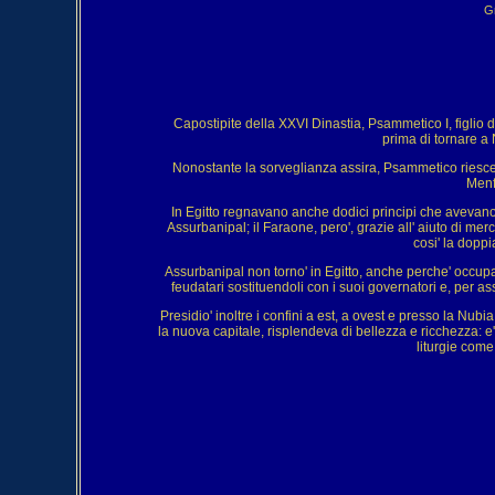
Gr
Capostipite della XXVI Dinastia, Psammetico I, figlio d
prima di tornare a 
Nonostante la sorveglianza assira, Psammetico riesce ad
Menf
In Egitto regnavano anche dodici principi che avevano 
Assurbanipal; il Faraone, pero', grazie all' aiuto di merc
cosi' la dopp
Assurbanipal non torno' in Egitto, anche perche' occupa
feudatari sostituendoli con i suoi governatori e, per as
Presidio' inoltre i confini a est, a ovest e presso la Nubi
la nuova capitale, risplendeva di bellezza e ricchezza: e' i
liturgie come