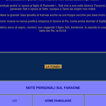
Haremhab andra' in sposa al figlio di Ramsete I , Seti che a sua volta diverra' Faraone;
generale Seti e sposo di Sitre, nacque a Tanis da origini non nobili.
tare la grande Sala Ipostila di Karnak anche se era troppo vecchio per dare inizio ai
Inizio' invece la nuova politica religiosa in favore di Ra, come prima divinita' d' Egitto
timo anno di regno, nomino' suo reggente il figlio Seti, trentenne; fu sepolto in un
Valle dei Re, la KV16.
NOTE PERSONALI SUL FARAONE
102
NOME FAMIGLIARE