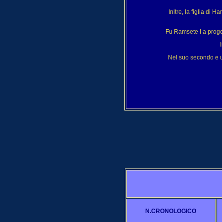
Inltre, la figlia di 
Fu Ramsete I a proget
Nel suo secondo e ul
N.CRONOLOGICO