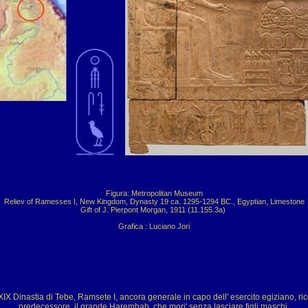
Figura: Metropolitan Museum

Reliev of Ramesses I, New Kingdom, Dynasty 19 ca. 1295-1294 BC., Egyptian, Limestone

Gift of J. Pierpont Morgan, 1911 (11.155.3a) 

Grafica : Luciano Jori
IX Dinastia di Tebe, Ramsete I, ancora generale in capo dell' esercito egiziano, ric
predecessore, il grande Haremhab, che mori' senza lasciare figli maschi.