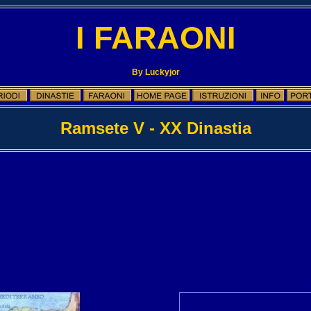
I FARAONI
By Luckyjor
Ramsete V - XX Dinastia