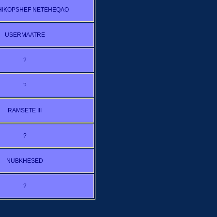
IKOPSHEF NETEHEQAO
USERMAATRE
?
?
RAMSETE III
?
NUBKHESED
?