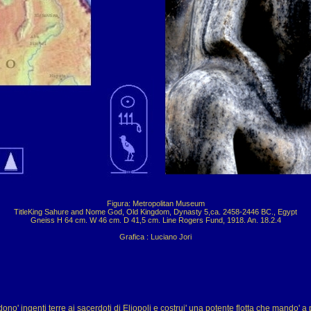
Figura: Metropolitan Museum

TitleKing Sahure and Nome God, Old Kingdom, Dynasty 5,ca. 2458-2446 BC., Egypt

Gneiss H 64 cm. W 46 cm. D 41,5 cm. Line Rogers Fund, 1918. An. 18.2.4

Grafica : Luciano Jori
ono' ingenti terre ai sacerdoti di Eliopoli e costrui' una potente flotta che mando' a 