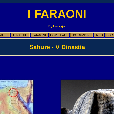
I FARAONI
By Luckyjor
Sahure - V Dinastia