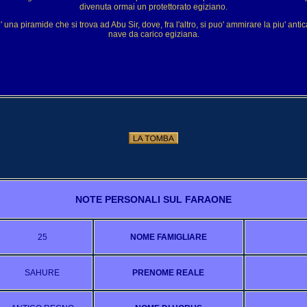
divenuta ormai un protettorato egiziano.
una piramide che si trova ad Abu Sir, dove, fra l'altro, si puo' ammirare la piu' ant
nave da carico egiziana.
NOTE PERSONALI SUL FARAONE
25
NOME FAMIGLIARE
SAHURE
PRENOME REALE