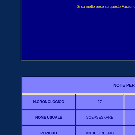
Si sa molto poso su questo Faraone, 
NOTE PER
N.CRONOLOGICO
27
NOME USUALE
SCEPSESKARE
PERIODO
ANTICO REGNO