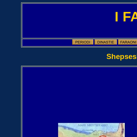
I 
Shepsesk