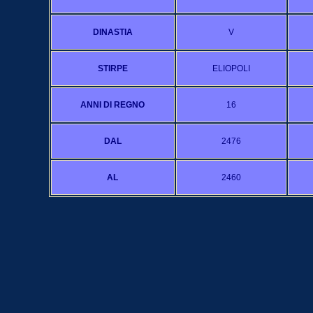
DINASTIA
V
STIRPE
ELIOPOLI
ANNI DI REGNO
16
DAL
2476
AL
2460