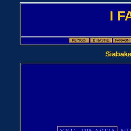
I 
Siabaka