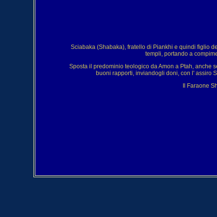
Sciabaka (Shabaka), fratello di Piankhi e quindi figlio d
templi, portando a compimen
Sposta il predominio teologico da Amon a Ptah, anche se 
buoni rapporti, inviandogli doni, con l' assiro
Il Faraone Sh