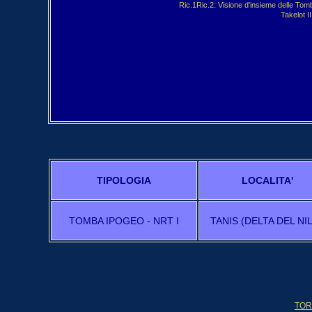
: 
Ric.1
Ric.2
Visione d'insieme delle Tomb
Takelot II
TIPOLOGIA
LOCALITA'
TOMBA IPOGEO - NRT I
TANIS (DELTA DEL NI
TOR