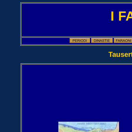
I 
Tausert