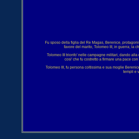
Fu sposo della figlia del Re Magas, Berenice, protagonist
favore del marito, Tolomeo III, in guerra; la 
Tolomeo III trionfo' nelle campagne militari, dando alla 
cosi' che fu costretto a firmare una pace con 
Tolomeo III, fu persona coltissima e sua moglie Berenic
templi e v