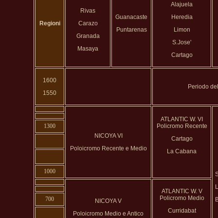
Alajuela
Rivas
Guanacaste
Heredia
Regioni
Carazo
Puntarenas
Limon
Granada
S.Jose'
Masaya
Cartago
1600
Periodo del
1550
ATLANTIC W. VI
1300
Policromo Recente
NICOYA VI
Cartago
Poloicromo Recente e Medio
La Cabana
1000
S
ATLANTIC W. V
Policromo Medio
700
NICOYA V
Curridabat
Poloicromo Medio e Antico