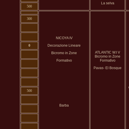
La selva
500
300
NICOYA IV
0
Decorazione Lineare
ATLANTIC W.I V
Bicromo in Zone
Bicromo in Zone
Formativo
Formativo
Pavas- El Bosque
500
Barba