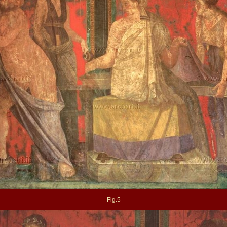
Fig.5
