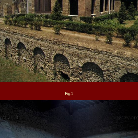
Fig.1
