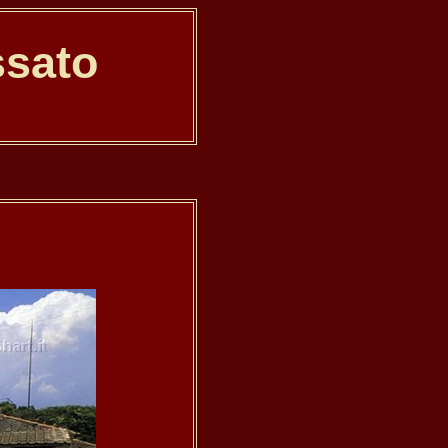
ssato