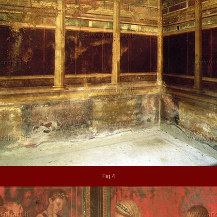
Fig.4
