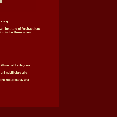
s.org

n Institute of Archaeology

on in the Humanities.

ure del I stile, con 

ni nobili oltre alle

anche recuperata, una
