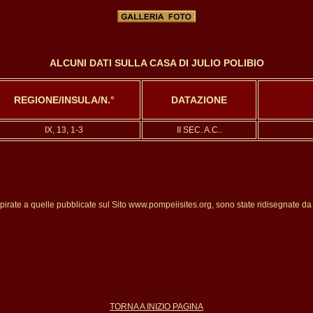
ALCUNI DATI SULLA CASA DI JULIO POLIBIO
REGIONE/INSULA/N.°
DATAZIONE
IX, 13, 1-3
II SEC. A.C..
irate a quelle pubblicate sul Sito www.pompeiisites.org, sono state ridisegnate da
TORNA A INIZIO PAGINA