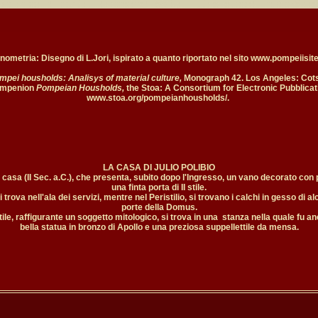
ometria: Disegno di L.Jori, ispirato a quanto riportato nel sito www.pompeiisite
mpei housholds: Analisys of material culture, 
Monograph 42. Los Angeles: Cotse
ompenion 
Pompeian Housholds, 
the Stoa: A Consortium for Electronic Pubblicati
www.stoa.org/pompeianhousholds/.
LA CASA DI JULIO POLIBIO

casa (II Sec. a.C.), che presenta, subito dopo l'Ingresso, un vano decorato con pitt
una finta porta di II stile.

si trova nell'ala dei servizi, mentre nel Peristilio, si trovano i calchi in gesso di alcu
porte della Domus.

 stile, raffigurante un soggetto mitologico, si trova in una  stanza nella quale fu 
bella statua in bronzo di Apollo e una preziosa suppellettile da mensa.