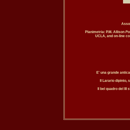
Asson
Planimetria: P.M. Allison 
Po
UCLA, and on-line c
E' una grande antica 
Il Larario dipinto, 
Il bel quadro del III