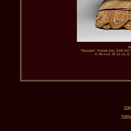
M
"Shandao", Periodo Edo, XVIII-XIX Se
 H: 86,4 cm. W: 61 cm, D
TOR
TORN