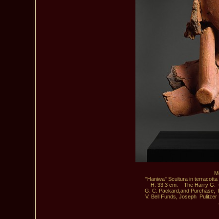
M
"Haniwa" Scultura in terracotta
 H: 33,3 cm.    The Harry G.  
 G. C. Packard,and Purchase,  F
 V. Bell Funds, Joseph  Pulitze