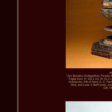
M
"Jizo Bosatsu (Ksitigarbha); Periodo 
 Foglia d'oro. H: 116,2 cm. W: 61,3 c
 of Asian Art, Gift of Harry G. C. Pa
 Dick, and Louis V. Bell Funds, Jo
 Gift, 