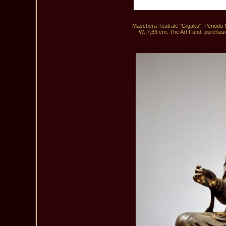
Maschera Teatrale "Gigaku", Periodo N
W: 7,63 cm. The Art Fund; purchased