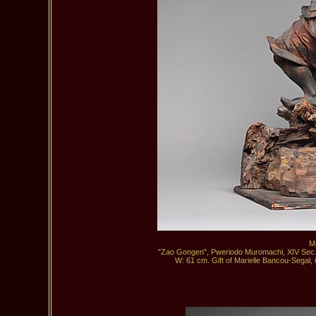
M
"Zao Gongen", Pweriodo Muromachi, XIV Sec., G
 W: 61 cm. Gift of Marielle Bancou-Segal, 