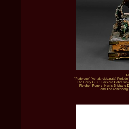
M
"Fudo yoo" (Achala-vidyaraja) Periodo 
 The Harry G.  C. Packard Collection o
  Fletcher, Rogers, Harris Brisbane D
 and The Annenberg F