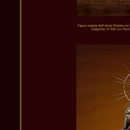
Figura seduta diell' Arhat Pindola con
Giappone; H: 835 cm. Purch