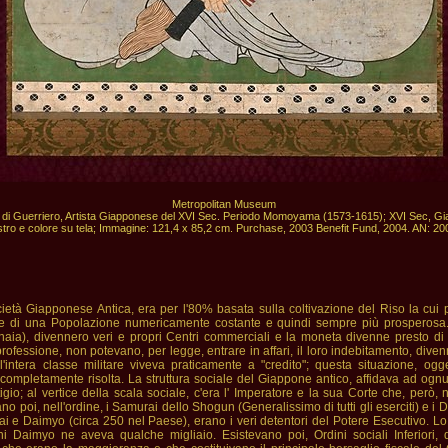
Metropolitan Museum

o di Guerriero, Artista Giapponese del XVI Sec. Periodo Momoyama (1573-1615); XVI Sec, Gi
ietà Giapponese Antica, era per l'80% basata sulla coltivazione del Riso la cu
e di una Popolazione numericamente costante e quindi sempre più prosperosa. 
naia), divennero veri e propri Centri commerciali e la moneta divenne presto di 
professione, non potevano, per legge, entrare in affari, il loro indebitamento, div
'intera classe militare viveva praticamente a "credito"; questa situazione, ogget
completamente risolta. La struttura sociale del Giappone antico, affidava ad ognun
stigio; al vertice della scala sociale, c'era l' Imperatore e la sua Corte che, però
ano poi, nell'ordine, i Samurai dello Shogun (Generalissimo di tutti gli eserciti) e i 
i e Daimyo (circa 250 nel Paese), erano i veri detentori del Potere Esecutivo. L
Daimyo ne aveva qualche migliaio. Esistevano poi, Ordini sociali Inferiori, di