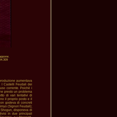
appone.

i produzione aumentava
I Castelli Feudali dei
uso corrente. Poichè i
enne presto un problema
to di vari tentativi di
o il proprio posto e il
, non godeva di concreti
Dimyo (Signori Feudali);
o Shogun, disponeva di
visi in due principali