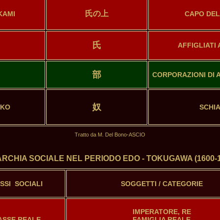
氏の上
KAMI
CAPO DEL
氏
AFFIGLIATI
部
CORPORAZIONI DI A
奴
UKO
SCHIA
Tratto da M. Del Bono-ASCIO
RCHIA SOCIALE NEL PERIODO EDO - TOKUGAWA (1600-18
SSI  SOCIALI
SOGGETTI / CATEGORIE
IMPERATORE, RE

ASSE REALE
FAMIGLIA REALE
