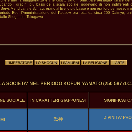
 che erano la maggioranza e che costituivano il principale bersaglio fiscale del 
upando i gradini più bassi della scala sociale, godevano di non indifferenti gua
e Servi, Mendicanti e Schiavi, erano al livello più basso e non era loro permesso m
Periodo Edo, l'Amministrazione del Paesew era retta da circa 200 Daimyo, uni
 dallo Shogunato Tokugawa.
LA SOCIETA' NEL PERIODO KOFUN-YAMATO (250-587 d.C.
ONE SOCIALE
IN CARATTERI GIAPPONESI
SIGNIFICATO
DIVINITA' PRO
氏神
AMI