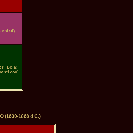
onisti)

i, Boia)

anti ecc)

1600-1868 d.C.)