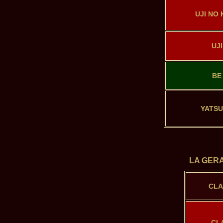
UJI NO 
UJI
BE
YATS
LA GERA
CLA
CL