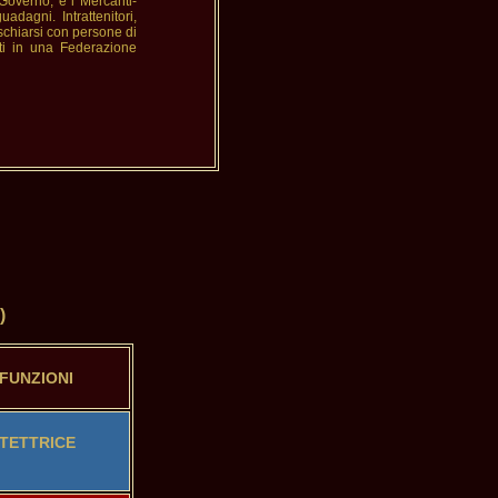
Governo, e i Mercanti-
dagni. Intrattenitori,
ischiarsi con persone di
ti in una Federazione
)
/FUNZIONI
TETTRICE
