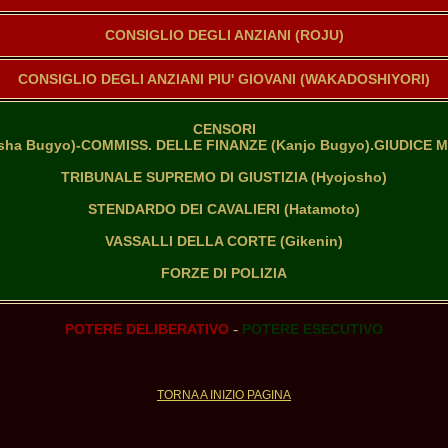
CONSIGLIO DEGLI ANZIANI (ROJU)
CONSIGLIO DEGLI ANZIANI PIU' GIOVANI (WAKADOSHIYORI)
CENSORI

sha Bugyo)-COMMISS. DELLE FINANZE (Kanjo Bugyo).GIUDICE M
TRIBUNALE SUPREMO DI GIUSTIZIA (Hyojosho)

STENDARDO DEI CAVALIERI (Hatamoto)

VASSALLI DELLA CORTE (Gikenin)

FORZE DI POLIZIA
-
POTERE DELIBERATIVO
POTERE ESECUTIVO
TORNA A INIZIO PAGINA