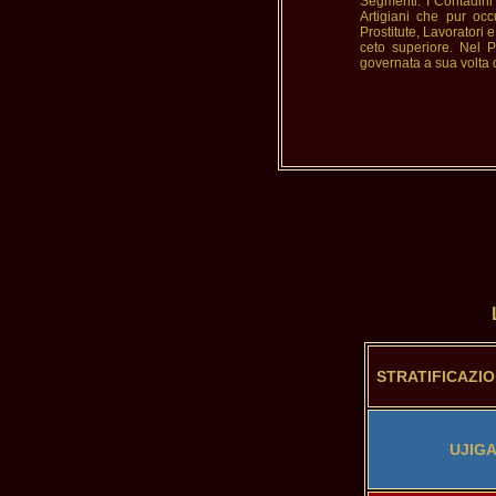
Segmenti: I Contadini
Artigiani che pur occ
Prostitute, Lavoratori 
ceto superiore. Nel 
governata a sua volta
STRATIFICAZI
UJIG